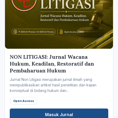
NON LITIGASI: Jurnal Wacana
Hukum, Keadilan, Restoratif dan
Pembaharuan Hukum
Jurnal Non Litigasi merupakan jurnal ilmiah yang
mempublikasikan artikel hasil penelitian dan kajian
konseptual di bidang hukum dan...
Open Access
Masuk Jurnal