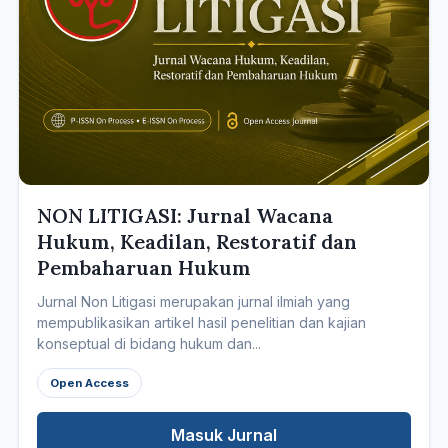
NON LITIGASI: Jurnal Wacana
Hukum, Keadilan, Restoratif dan
Pembaharuan Hukum
Jurnal Non Litigasi merupakan jurnal ilmiah yang
mempublikasikan artikel hasil penelitian dan kajian
konseptual di bidang hukum dan...
Open Access
Masuk Jurnal