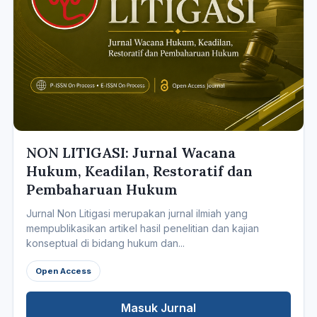
NON LITIGASI: Jurnal Wacana
Hukum, Keadilan, Restoratif dan
Pembaharuan Hukum
Jurnal Non Litigasi merupakan jurnal ilmiah yang
mempublikasikan artikel hasil penelitian dan kajian
konseptual di bidang hukum dan...
Open Access
Masuk Jurnal