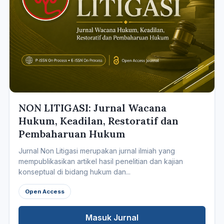
NON LITIGASI: Jurnal Wacana
Hukum, Keadilan, Restoratif dan
Pembaharuan Hukum
Jurnal Non Litigasi merupakan jurnal ilmiah yang
mempublikasikan artikel hasil penelitian dan kajian
konseptual di bidang hukum dan...
Open Access
Masuk Jurnal