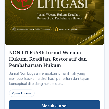
NON LITIGASI: Jurnal Wacana
Hukum, Keadilan, Restoratif dan
Pembaharuan Hukum
Jurnal Non Litigasi merupakan jurnal ilmiah yang
mempublikasikan artikel hasil penelitian dan kajian
konseptual di bidang hukum dan...
Open Access
Masuk Jurnal