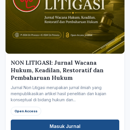
NON LITIGASI: Jurnal Wacana
Hukum, Keadilan, Restoratif dan
Pembaharuan Hukum
Jurnal Non Litigasi merupakan jurnal ilmiah yang
mempublikasikan artikel hasil penelitian dan kajian
konseptual di bidang hukum dan...
Open Access
Masuk Jurnal