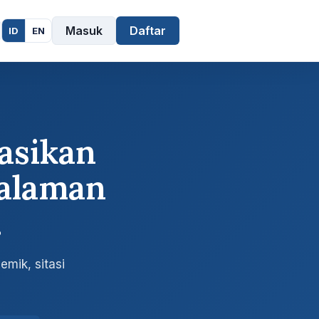
Masuk
Daftar
ID
EN
asikan
alaman
.
mik, sitasi