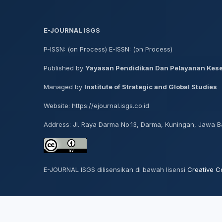
E-JOURNAL ISGS
P-ISSN: (on Process) E-ISSN: (on Process)
Published by
Yayasan Pendidikan Dan Pelayanan Kes
Managed by
Institute of Strategic and Global Studies
Website: https://ejournal.isgs.co.id
Address: Jl. Raya Darma No.13, Darma, Kuningan, Jawa Ba
E-JOURNAL ISGS dilisensikan di bawah lisensi
Creative C
© 2026 E-Journal ISGS. Seluruh hak cipta dilindungi.