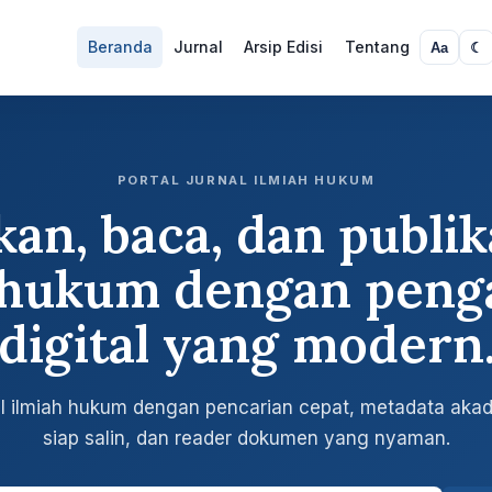
Beranda
Jurnal
Arsip Edisi
Tentang
Aa
☾
PORTAL JURNAL ILMIAH HUKUM
an, baca, dan publik
l hukum dengan peng
digital yang modern
nal ilmiah hukum dengan pencarian cepat, metadata akade
siap salin, dan reader dokumen yang nyaman.