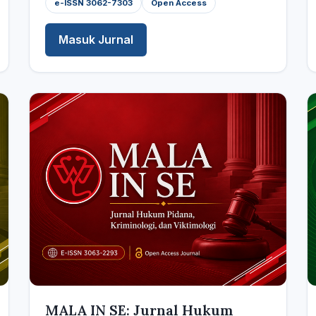
e-ISSN 3062-7303
Open Access
Masuk Jurnal
MALA IN SE: Jurnal Hukum