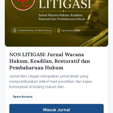
NON LITIGASI: Jurnal Wacana
Hukum, Keadilan, Restoratif dan
Pembaharuan Hukum
Jurnal Non Litigasi merupakan jurnal ilmiah yang
mempublikasikan artikel hasil penelitian dan kajian
konseptual di bidang hukum dan...
Open Access
Masuk Jurnal